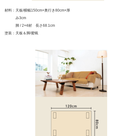
材料：天板/横幅150cm×奥行き80cm×厚
み3cm
脚 / 2×4材 長さ68.1cm
塗装：天板＆脚/蜜蝋