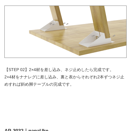
【STEP 02】2×4材を差し込み、ネジ止めしたら完成です。
2×4材をナナレグに差し込み、裏と表からそれぞれ2本ずつネジ止
めすれば斜め脚テーブルの完成です。
AP-3032｜nanaUke