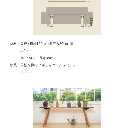
材料：天板 / 横幅120cm×奥行き80cm×厚
み3cm
脚 / 2×4材 長さ35cm
塗装：天板＆脚/オイルフィニッシュ（チェ
リー）