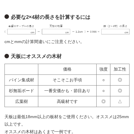
必要な2×4材の長さを計算するには
cmとmmの計算間違いにご注意ください。
天板にオススメの木材
価格
強度
加工性
パイン集成材
そこそこお手頃
○
◎
杉無垢ボード
一番安価かも・節目あり
○
◎
広葉樹
高級材です
◎
△
天板は最低18mm以上の板材をご使用ください。オススメは25mm
以上です。
オススメの木材はあくまで一例です。