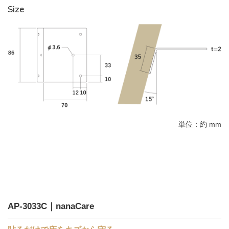
Size
単位：約 mm
AP-3033C｜nanaCare